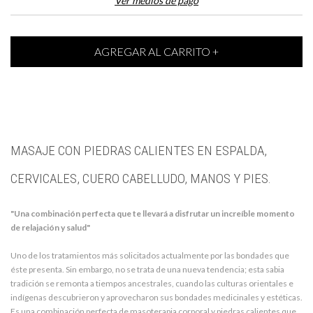
Ver medios de pago
MASAJE CON PIEDRAS CALIENTES EN ESPALDA,
CERVICALES, CUERO CABELLUDO, MANOS Y PIES.
"Una combinación perfecta que te llevará a disfrutar un increíble momento
de relajación y salud"
Uno de los tratamientos más solicitados actualmente por las bondades que
éste presenta. Sin embargo, no se trata de una nueva tendencia; esta sabia
tradición se remonta a tiempos ancestrales, cuando las culturas orientales e
indígenas descubrieron y aprovecharon sus bondades medicinales y estéticas.
Es una combinación perfecta de masoterapia corporal y piedras calientes que