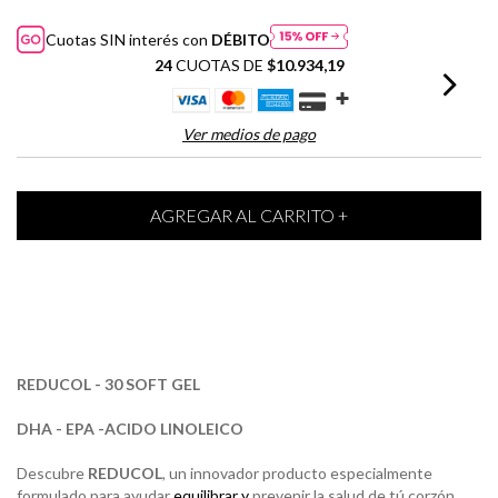
Cuotas SIN interés con
DÉBITO
24
CUOTAS DE
$10.934,19
Ver medios de pago
REDUCOL - 30 SOFT GEL
DHA - EPA -ACIDO LINOLEICO
Descubre
REDUCOL
, un innovador producto especialmente
formulado para ayudar
equilibrar y
prevenir la salud de tú corzón.