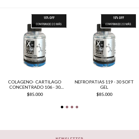
15% OFF
15% OFF
COMPRANDO 2 O MÁS
COMPRANDO 2 O MÁS
COLAGENO- CARTILAGO
NEFROPATIAS 119 - 30 SOFT
CONCENTRADO 106 - 30
GEL
SOFT GEL
$85.000
$85.000